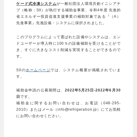
ケード式冷凍システム
が一般社団法人環境共創イニシアチ
ブ（略称：SII）が執行する補助金事業、令和4年度 先進的
省エネルギー投資促進支援事業の補助対象である『（A）
先進事業』先進設備・システムに採択されました。
このプログラムによって選ばれた設備やシステムは、エン
ドユーザーが導入時に100％の設備補助を受けることがで
き、すぐに大きなコスト削減を実現することができるので
す。
SIIの
ホームページ
では、システム概要が掲載されていま
す。
補助金申請の公募期間は、
2022年5月25日-2022年6月30
日
です。
補助金に関するお問い合わせは、お電話（048-295-
2010）またはメール（info@refrigeration.jp）にてお気軽
にお問い合わせください。