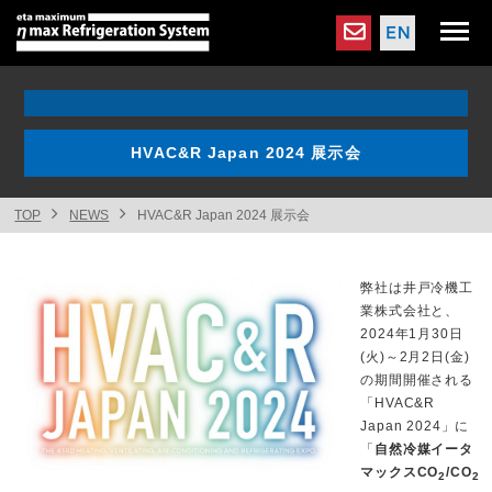
HVAC&R Japan 2024 展示会
TOP
NEWS
HVAC&R Japan 2024 展示会
弊社は井戸冷機工
業株式会社と、
2024年1月30日
(火)～2月2日(金)
の期間開催される
「HVAC&R
Japan 2024」に
「
自然冷媒イータ
マックスCO
/CO
2
2